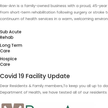
R
a
e
-
A
n
n
i
s
a
f
a
m
i
l
y
-
o
w
n
e
d
b
u
s
i
n
e
s
s
w
i
t
h
a
p
r
o
u
d
,
4
5
-
y
e
a
r
F
r
o
m
s
h
o
r
t
-
t
e
r
m
r
e
h
a
b
i
l
i
t
a
t
i
o
n
f
o
l
l
o
w
i
n
g
s
u
r
g
e
r
y
o
r
s
t
r
o
k
e
t
c
o
n
t
i
n
u
u
m
o
f
h
e
a
l
t
h
s
e
r
v
i
c
e
s
i
n
a
w
a
r
m
,
w
e
l
c
o
m
i
n
g
e
n
v
i
r
o
n
Sub Acute
Rehab
Long Term
Care
Hospice
Care
C
o
v
i
d
1
9
F
a
c
i
l
i
t
y
U
p
d
a
t
e
D
e
a
r
R
e
s
i
d
e
n
t
s
&
F
a
m
i
l
y
m
e
m
b
e
r
s
,
T
o
k
e
e
p
y
o
u
a
l
l
u
p
t
o
d
a
D
e
p
a
r
t
m
e
n
t
o
f
H
e
a
l
t
h
,
w
e
h
a
v
e
t
e
s
t
e
d
a
l
l
o
f
o
u
r
r
e
s
i
d
e
n
t
s