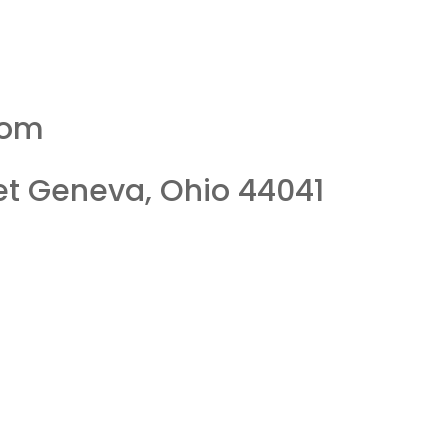
com
et Geneva, Ohio 44041