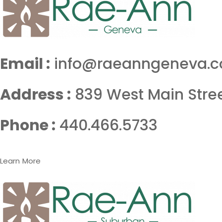
Email :
info@raeanngeneva.
Address :
839 West Main Stre
Phone :
440.466.5733
Learn More