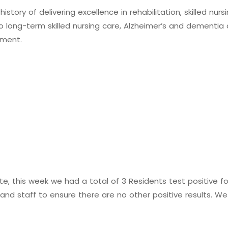
h
i
s
t
o
r
y
o
f
d
e
l
i
v
e
r
i
n
g
e
x
c
e
l
l
e
n
c
e
i
n
r
e
h
a
b
i
l
i
t
a
t
i
o
n
,
s
k
i
l
l
e
d
n
u
r
s
i
o
l
o
n
g
-
t
e
r
m
s
k
i
l
l
e
d
n
u
r
s
i
n
g
c
a
r
e
,
A
l
z
h
e
i
m
e
r
’
s
a
n
d
d
e
m
e
n
t
i
a
m
e
n
t
.
t
e
,
t
h
i
s
w
e
e
k
w
e
h
a
d
a
t
o
t
a
l
o
f
3
R
e
s
i
d
e
n
t
s
t
e
s
t
p
o
s
i
t
i
v
e
f
a
n
d
s
t
a
f
f
t
o
e
n
s
u
r
e
t
h
e
r
e
a
r
e
n
o
o
t
h
e
r
p
o
s
i
t
i
v
e
r
e
s
u
l
t
s
.
W
e