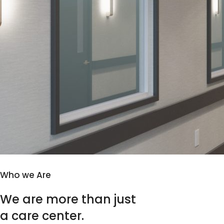
Who we Are
W
e
a
r
e
m
o
r
e
t
h
a
n
j
u
s
t
a
c
a
r
e
c
e
n
t
e
r
.