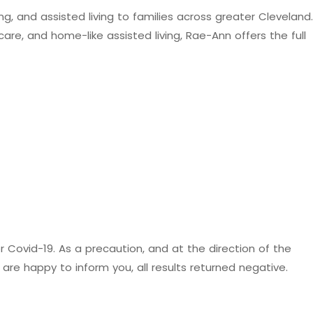
n
g
,
a
n
d
a
s
s
i
s
t
e
d
l
i
v
i
n
g
t
o
f
a
m
i
l
i
e
s
a
c
r
o
s
s
g
r
e
a
t
e
r
C
l
e
v
e
l
a
n
d
.
c
a
r
e
,
a
n
d
h
o
m
e
-
l
i
k
e
a
s
s
i
s
t
e
d
l
i
v
i
n
g
,
R
a
e
-
A
n
n
o
f
f
e
r
s
t
h
e
f
u
l
l
o
r
C
o
v
i
d
-
1
9
.
A
s
a
p
r
e
c
a
u
t
i
o
n
,
a
n
d
a
t
t
h
e
d
i
r
e
c
t
i
o
n
o
f
t
h
e
a
r
e
h
a
p
p
y
t
o
i
n
f
o
r
m
y
o
u
,
a
l
l
r
e
s
u
l
t
s
r
e
t
u
r
n
e
d
n
e
g
a
t
i
v
e
.