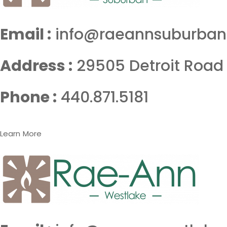
Email :
info@raeannsuburban
Address :
29505 Detroit Road 
Phone :
440.871.5181
Learn More